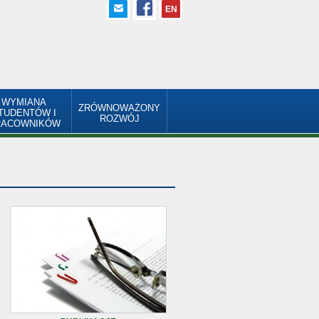
EN
WYMIANA
ZRÓWNOWAŻONY
TUDENTÓW I
ROZWÓJ
RACOWNIKÓW