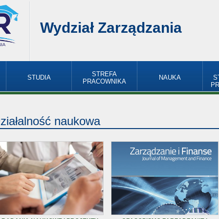
Wydział Zarządzania
STREFA
STUDIA
NAUKA
S
PRACOWNIKA
P
ziałalność naukowa