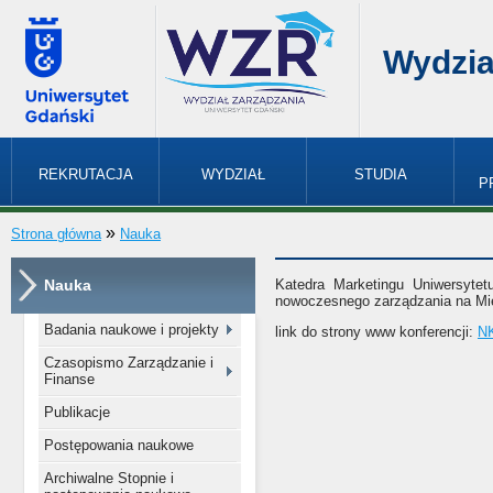
Wydzia
REKRUTACJA
WYDZIAŁ
STUDIA
P
»
Strona główna
Nauka
Nauka
Katedra Marketingu Uniwersyte
nowoczesnego zarządzania na Mi
Badania naukowe i projekty
link do strony www konferencji:
N
Czasopismo Zarządzanie i
Finanse
Publikacje
Postępowania naukowe
Archiwalne Stopnie i