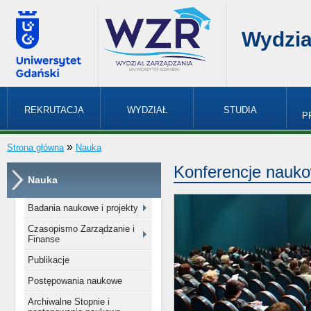
Wydzia
REKRUTACJA
WYDZIAŁ
STUDIA
P
»
Strona główna
Nauka
Konferencje nauk
Nauka
Badania naukowe i projekty
Czasopismo Zarządzanie i
Finanse
Publikacje
Postępowania naukowe
Archiwalne Stopnie i