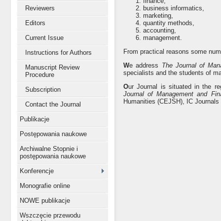
finance,
Reviewers
business informatics,
marketing,
Editors
quantity methods,
accounting,
Current Issue
management.
From practical reasons some numbe
Instructions for Authors
W
e address
The Journal of Ma
Manuscript Review
specialists and the students of
Procedure
O
ur Journal is situated in the r
Subscription
Journal of Management and Fin
Humanities (CEJSH), IC Journals M
Contact the Journal
Publikacje
Postępowania naukowe
Archiwalne Stopnie i
postępowania naukowe
Konferencje
Monografie online
NOWE publikacje
Wszczęcie przewodu