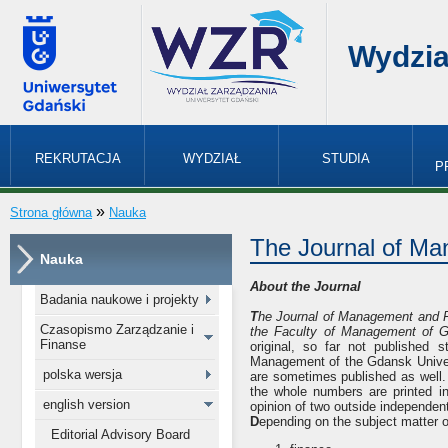
Wydzia
REKRUTACJA
WYDZIAŁ
STUDIA
P
»
Strona główna
Nauka
The Journal of M
Nauka
About the Journal
Badania naukowe i projekty
T
he Journal of Management and 
Czasopismo Zarządzanie i
the Faculty of Management of 
Finanse
original, so far not published s
Management of the Gdansk Universi
polska wersja
are sometimes published as well. 
the whole numbers are printed in 
english version
opinion of two outside independen
D
epending on the subject matter of
Editorial Advisory Board