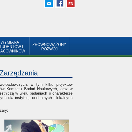
EN
WYMIANA
ZRÓWNOWAŻONY
TUDENTÓW I
ROZWÓJ
RACOWNIKÓW
 Zarządzania
wo-badawczych, w tym kilku projektów
któw Komitetu Badań Naukowych, oraz w
stniczą w wielu badaniach o charakterze
h dla instytucji centralnych i lokalnych
zary: