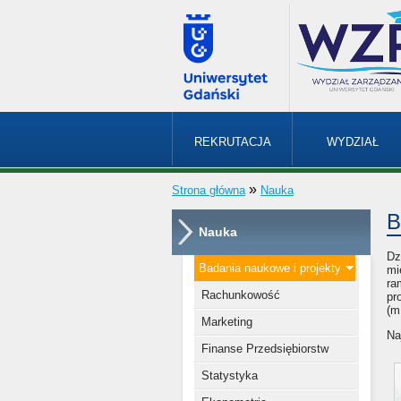
REKRUTACJA
WYDZIAŁ
»
Strona główna
Nauka
B
Nauka
Dz
Badania naukowe i projekty
mi
ra
Rachunkowość
pr
(m
Marketing
Na
Finanse Przedsiębiorstw
Statystyka