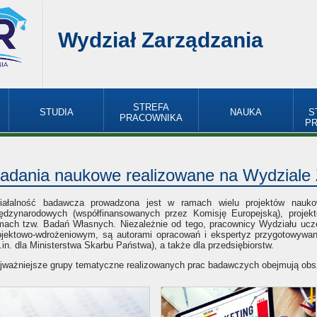
Wydział Zarządzania
STREFA
STUDIA
NAUKA
S
PRACOWNIKA
P
adania naukowe realizowane na Wydziale
iałalność badawcza prowadzona jest w ramach wielu projektów nauko
ędzynarodowych (współfinansowanych przez Komisję Europejską), proje
mach tzw. Badań Własnych. Niezależnie od tego, pracownicy Wydziału ucze
ojektowo-wdrożeniowym, są autorami opracowań i ekspertyz przygotowywanyc
.in. dla Ministerstwa Skarbu Państwa), a także dla przedsiębiorstw.
jważniejsze grupy tematyczne realizowanych prac badawczych obejmują obs