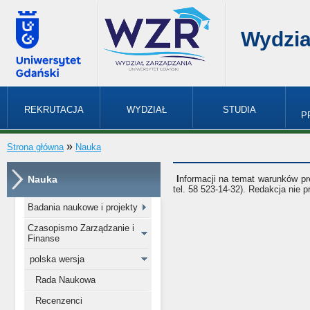
Wydzia
REKRUTACJA
WYDZIAŁ
STUDIA
P
»
Strona główna
Nauka
Nauka
I
nformacji na temat warunków pr
tel. 58 523-14-32). Redakcja nie
Badania naukowe i projekty
Czasopismo Zarządzanie i
Finanse
polska wersja
Rada Naukowa
Recenzenci