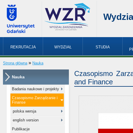
Wydzia
REKRUTACJA
WYDZIAŁ
STUDIA
P
»
Strona główna
Nauka
Czasopismo Zarzą
Nauka
and Finance
Badania naukowe i projekty
Czasopismo Zarządzanie i
Finanse
polska wersja
english version
Publikacje