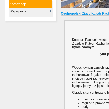
Konferencje
Współpraca
Ogólnopolski Zjazd Katedr Rac
Katedra Rachunkowości
Zjeździe Katedr Rachunko
trybie zdalnym.
Tytuł 
Wobec dynamicznych prz
chcemy poszukiwać odpo
rachunkowość, jakie cele 
miejsce nauki rachunkow
rachunkowość. Pragniemy 
będący jednym z jej skut
Obrady skoncentrowane b
nauka rachunkowoś
regulacje prawne 
audyt,