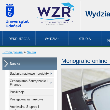
Wydzia
REKRUTACJA
WYDZIAŁ
STUDIA
P
»
Strona główna
Nauka
Monografie online
Nauka
Badania naukowe i projekty
Czasopismo Zarządzanie i
Finanse
Publikacje
Postępowania naukowe
Archiwalne Stopnie i