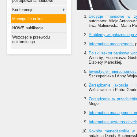
postępowania naukowe
Konferencje
Decyzje finansowe w ż
Monografie online
autorstwa: Alicja Antono
Ewa Malinowska, Marta Pen
NOWE publikacje
Problemy współczesnego z
Wszczęcie przewodu
doktorskiego
Information management
, 
Polski sektor bankowy wo
Wierzby, Eugeniusza Gosto
Elżbiety Małeckiej.
Inwestycje i nieruchomoś
Szczepaniaka i Anny Wojew
Zarządzanie jakością i 
Wiśniewskiej i Piotra Grud
Zarządzanie w przedsiębio
Meger.
Information management in
Information systems devel
Kokpity menedżerskie w 
redakcją Doroty Buchnowsk