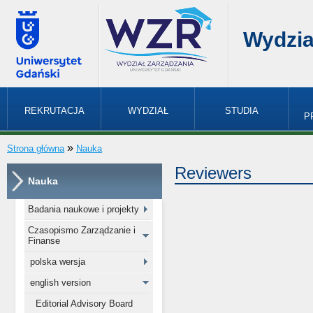
Wydzia
REKRUTACJA
WYDZIAŁ
STUDIA
P
»
Strona główna
Nauka
Reviewers
Nauka
Badania naukowe i projekty
Czasopismo Zarządzanie i
Finanse
polska wersja
english version
Editorial Advisory Board