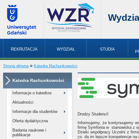
Wydzia
REKRUTACJA
WYDZIAŁ
STUDIA
P
»
Strona główna
Katedra Rachunkowości
Katedra Rachunkowości
Informacje o katedrze
Aktualności
Informacje dla studentów
Drodzy Studenci!
Oferta dydaktyczna
Informujemy, że kontynuujemy w
firmę Symfonia w stanowiska z 
Badania naukowe i
Dzieki współpracy Uczelni z fir
publikacje
co da im lepsze kompetencje na 