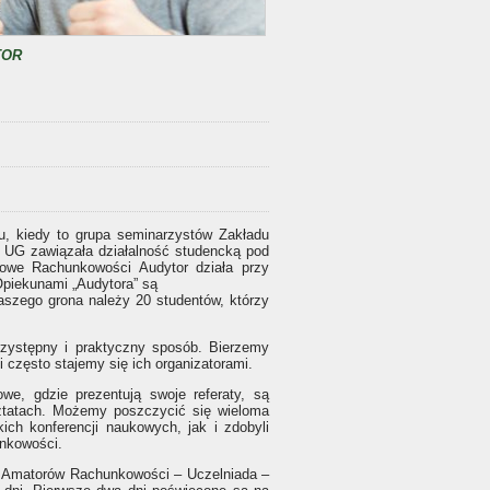
TOR
u, kiedy to grupa seminarzystów Zakładu
 UG zawiązała działalność studencką pod
we Rachunkowości Audytor działa przy
Opiekunami „Audytora” są
aszego grona należy 20 studentów, którzy
rzystępny i praktyczny sposób. Bierzemy
i często stajemy się ich organizatorami.
we, gdzie prezentują swoje referaty, są
sztatach. Możemy poszczycić się wieloma
ch konferencji naukowych, jak i zdobyli
unkowości.
u Amatorów Rachunkowości – Uczelniada –