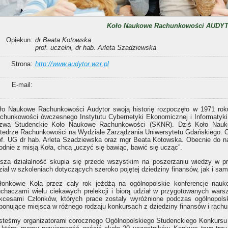
Koło Naukowe Rachunkowości AUDY
Opiekun:
dr Beata Kotowska
prof. uczelni, dr hab. Arleta Szadziewska
Strona:
http://www.audytor.wzr.pl
E-mail:
ło Naukowe Rachunkowości Audytor swoją historię rozpoczęło w 1971 rok
chunkowości ówczesnego Instytutu Cybernetyki Ekonomicznej i Informatyki
zwą Studenckie Koło Naukowe Rachunkowości (SKNR). Dziś Koło Nauko
tedrze Rachunkowości na Wydziale Zarządzania Uniwersytetu Gdańskiego. 
of. UG dr hab. Arleta Szadziewska oraz mgr Beata Kotowska. Obecnie do n
odnie z misją Koła, chcą „uczyć się bawiąc, bawić się ucząc”.
sza działalność skupia się przede wszystkim na poszerzaniu wiedzy w p
ział w szkoleniach dotyczących szeroko pojętej dziedziny finansów, jak i sam
łonkowie Koła przez cały rok jeżdżą na ogólnopolskie konferencje nauko
uchaczami wielu ciekawych prelekcji i biorą udział w przygotowanych war
kcesami Członków, których prace zostały wyróżnione podczas ogólnopolski
ponujące miejsca w różnego rodzaju konkursach z dziedziny finansów i rach
steśmy organizatorami corocznego Ogólnopolskiego Studenckiego Konkurs