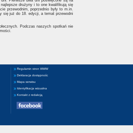
 dni. Pierwsze dwa dni poświęcone są na
najlepsze drużyny i to one kwalifikują się
ie przewodnim, poprzednio były to m.in.
 się już do 18. edycji, a temat przewodni
połecznych. Podczas naszych spotkań nie
omości.
Regulamin stron WWW
Deklaracja dostępnośc
Mapa serwisu
Identyfikacja wizualna
Kontakt z redakcją