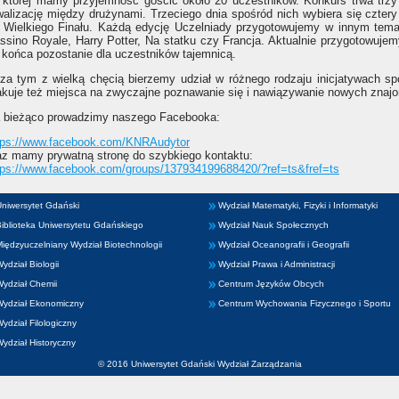
 której mamy przyjemność gościć około 20 uczestników. Konkurs trwa trzy
walizację między drużynami. Trzeciego dnia spośród nich wybiera się cztery 
 Wielkiego Finału. Każdą edycję Uczelniady przygotowujemy w innym temac
ssino Royale, Harry Potter, Na statku czy Francja. Aktualnie przygotowujemy
 końca pozostanie dla uczestników tajemnicą.
za tym z wielką chęcią bierzemy udział w różnego rodzaju inicjatywach s
akuje też miejsca na zwyczajne poznawanie się i nawiązywanie nowych znaj
 bieżąco prowadzimy naszego Facebooka:
tps://www.facebook.com/KNRAudytor
az mamy prywatną stronę do szybkiego kontaktu:
tps://www.facebook.com/groups/137934199688420/?ref=ts&fref=ts
niwersytet Gdański
Wydział Matematyki, Fizyki i Informatyki
iblioteka Uniwersytetu Gdańskiego
Wydział Nauk Społecznych
iędzyuczelniany Wydział Biotechnologii
Wydział Oceanografii i Geografii
ydział Biologii
Wydział Prawa i Administracji
ydział Chemii
Centrum Języków Obcych
Wydział Ekonomiczny
Centrum Wychowania Fizycznego i Sportu
ydział Filologiczny
ydział Historyczny
© 2016 Uniwersytet Gdański Wydział Zarządzania