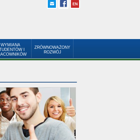
EN
WYMIANA
ZRÓWNOWAŻONY
TUDENTÓW I
ROZWÓJ
RACOWNIKÓW