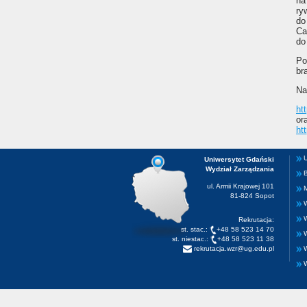
na
ry
do
Ca
do
Po
br
Na
ht
or
ht
U
Uniwersytet Gdański
Wydział Zarządzania
B
ul. Armii Krajowej 101
M
81-824 Sopot
W
W
Rekrutacja:
st. stac.:
+48 58 523 14 70
st. niestac.:
+48 58 523 11 38
rekrutacja.wzr@ug.edu.pl
W
W