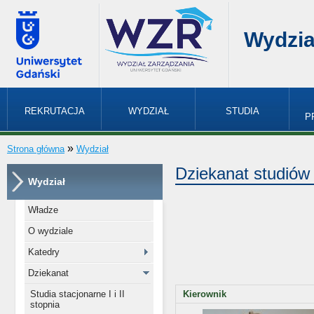
Wydzia
REKRUTACJA
WYDZIAŁ
STUDIA
P
»
Strona główna
Wydział
Dziekanat studiów
Wydział
Władze
O wydziale
Katedry
Dziekanat
Studia stacjonarne I i II
Kierownik
stopnia