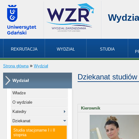
Wydzia
REKRUTACJA
WYDZIAŁ
STUDIA
P
»
Strona główna
Wydział
Dziekanat studiów
Wydział
Władze
O wydziale
Kierownik
Katedry
Dziekanat
Studia stacjonarne I i II
stopnia