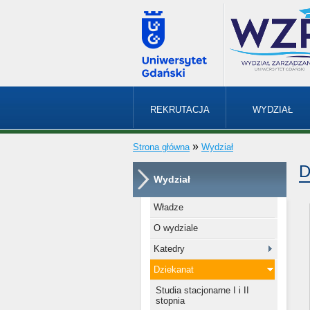
REKRUTACJA
WYDZIAŁ
»
Strona główna
Wydział
D
Wydział
Władze
O wydziale
Katedry
Dziekanat
Studia stacjonarne I i II
stopnia