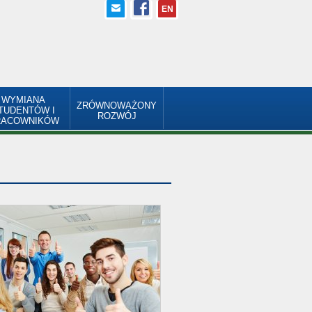
EN
WYMIANA
ZRÓWNOWAŻONY
TUDENTÓW I
ROZWÓJ
RACOWNIKÓW