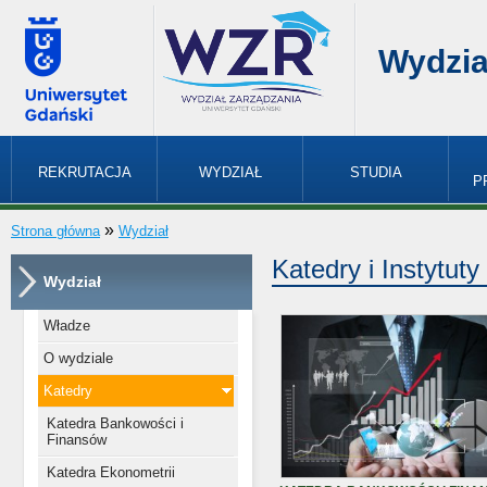
Wydzia
REKRUTACJA
WYDZIAŁ
STUDIA
P
»
Strona główna
Wydział
Katedry i Instytuty
Wydział
Władze
O wydziale
Katedry
Katedra Bankowości i
Finansów
Katedra Ekonometrii