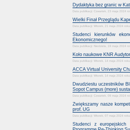
Dydaktyka bez granic w Ka
Data publikacji: Czwartek, 23 maja 2024 r
Wielki Finał Przeglądu Kap
Data publikacji: Wtorek, 21 maja 2024 roku
Studenci kierunków eko
Ekonomicznego!
Data publikacji: Niedziela, 19 maja 2024 r
Koło naukowe KNR Audytor 
Data publikacji: Wtorek, 14 maja 2024 roku
ACCA Virtual University Ch
Data publikacji: Wtorek, 14 maja 2024 roku
Dwudziestu uczestników Bl
Sopot Campus (more) susta
Data publikacji: Czwartek, 09 maja 2024 r
Zwiększamy nasze kompeten
prof. UG
Data publikacji: Wtorek, 07 maja 2024 roku
Studenci z europejskich 
Programme Re-Thinking Su