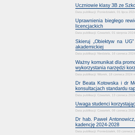
Uczniowie klasy 3B ze Szk
Data publikacji: Poniedziałek, 01 lipca 202
Uprawnienia biegłego rewi
licencjackich
Data publikacji: Czwartek, 01 sierpnia 202
Skieruj „Obiektyw na UG” 
akademickiej
Data publikacji: Niedziela, 16 czerwca 202
Ważny komunikat dla prom
wykorzystania narzędzi korz
Data publikacji: Wtorek, 18 czerwca 2024 
Dr Beata Kotowska i dr M
konsultacjach standardu r
Data publikacji: Czwartek, 13 czerwca 202
Uwaga studenci korzystając
Data publikacji: Czwartek, 06 czerwca 202
Dr hab. Paweł Antonowicz,
kadencję 2024-2028
Data publikacji: Poniedziałek, 03 czerwca 