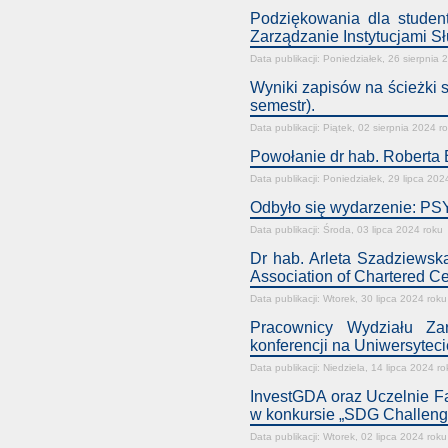
Podziękowania dla student
Zarządzanie Instytucjami S
Data publikacji: Poniedziałek, 26 sierpnia 
Wyniki zapisów na ścieżki s
semestr).
Data publikacji: Piątek, 02 sierpnia 2024 r
Powołanie dr hab. Roberta
Data publikacji: Poniedziałek, 29 lipca 202
Odbyło się wydarzenie: P
Data publikacji: Środa, 03 lipca 2024 roku
Dr hab. Arleta Szadziewska
Association of Chartered Ce
Data publikacji: Wtorek, 30 lipca 2024 roku
Pracownicy Wydziału Zar
konferencji na Uniwersyte
Data publikacji: Niedziela, 14 lipca 2024 ro
InvestGDA oraz Uczelnie Fa
w konkursie „SDG Challeng
Data publikacji: Wtorek, 02 lipca 2024 roku