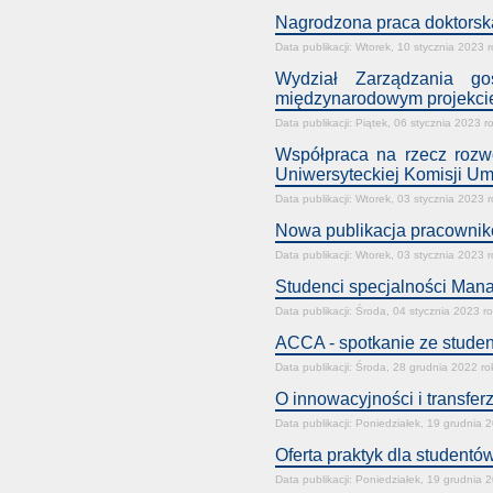
Nagrodzona praca doktorska
Data publikacji: Wtorek, 10 stycznia 2023 
Wydział Zarządzania gos
międzynarodowym projekc
Data publikacji: Piątek, 06 stycznia 2023 r
Współpraca na rzecz rozw
Uniwersyteckiej Komisji U
Data publikacji: Wtorek, 03 stycznia 2023 
Nowa publikacja pracownik
Data publikacji: Wtorek, 03 stycznia 2023 
Studenci specjalności Mana
Data publikacji: Środa, 04 stycznia 2023 r
ACCA - spotkanie ze stude
Data publikacji: Środa, 28 grudnia 2022 ro
O innowacyjności i transfer
Data publikacji: Poniedziałek, 19 grudnia 
Oferta praktyk dla student
Data publikacji: Poniedziałek, 19 grudnia 