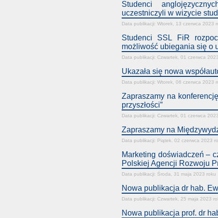
Studenci anglojęzyczny
uczestniczyli w wizycie stu
Data publikacji: Wtorek, 13 czerwca 2023 
Studenci SSL FiR rozpoc
możliwość ubiegania się o
Data publikacji: Czwartek, 01 czerwca 202
Ukazała się nowa współautor
Data publikacji: Wtorek, 06 czerwca 2023 
Zapraszamy na konferencję
przyszłości”
Data publikacji: Czwartek, 01 czerwca 202
Zapraszamy na Międzywydz
Data publikacji: Piątek, 02 czerwca 2023 r
Marketing doświadczeń – cz
Polskiej Agencji Rozwoju P
Data publikacji: Środa, 31 maja 2023 roku
Nowa publikacja dr hab. Ew
Data publikacji: Czwartek, 25 maja 2023 r
Nowa publikacja prof. dr ha