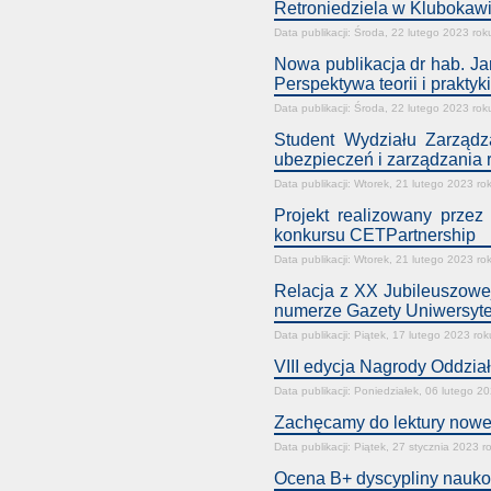
Retroniedziela w Klubokawi
Data publikacji: Środa, 22 lutego 2023 rok
Nowa publikacja dr hab. Ja
Perspektywa teorii i praktyki
Data publikacji: Środa, 22 lutego 2023 rok
Student Wydziału Zarządz
ubezpieczeń i zarządzania
Data publikacji: Wtorek, 21 lutego 2023 ro
Projekt realizowany prze
konkursu CETPartnership
Data publikacji: Wtorek, 21 lutego 2023 ro
Relacja z XX Jubileuszowe
numerze Gazety Uniwersyte
Data publikacji: Piątek, 17 lutego 2023 rok
VIII edycja Nagrody Oddz
Data publikacji: Poniedziałek, 06 lutego 2
Zachęcamy do lektury now
Data publikacji: Piątek, 27 stycznia 2023 r
Ocena B+ dyscypliny naukow