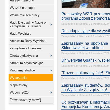
Adresy i telefony
Wydział na mapie
Pracownicy WZR przeprowa
Wolne miejsca pracy
programu Zdolni z Pomorza
Rada Dyscypliny Nauki o
Data publikacji: Sobota, 21 września 2024
Zarządzaniu i Jakości
Dni adaptacyjne dla wszystk
Rada Wydziału
Data publikacji: Niedziela, 22 września 20
Archiwum Rady Wydziału
Zapraszamy na spotkanie 
Skłodowskiej w Lublinie
Zarządzenia Dziekana
Data publikacji: Sobota, 21 września 2024
Oferta dydaktyczna
Uniwersytet Gdański wspie
Struktura organizacyjna
Data publikacji: Sobota, 21 września 2024
Programy studiów
"Razem pokonamy falę!" Z
Wydarzenia
Data publikacji: Sobota, 21 września 2024
Mapa strony
Zapraszamy studentów, dok
na Wydziale Zarządzania!
Wybory 2020
Data publikacji: Sobota, 21 września 2024
Zrównoważony rozwój
Od pozyskiwania informacji 
Europejska Konferencja An