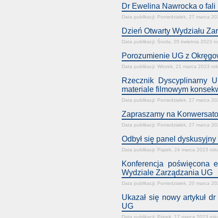
Dr Ewelina Nawrocka o fal
Data publikacji: Poniedziałek, 27 marca 20
Dzień Otwarty Wydziału Zarz
Data publikacji: Środa, 05 kwietnia 2023 r
Porozumienie UG z Okręgow
Data publikacji: Wtorek, 21 marca 2023 ro
Rzecznik Dyscyplinarny U
materiale filmowym konsekw
Data publikacji: Poniedziałek, 27 marca 20
Zapraszamy na Konwersator
Data publikacji: Poniedziałek, 27 marca 20
Odbył się panel dyskusyjny
Data publikacji: Piątek, 24 marca 2023 rok
Konferencja poświęcona 
Wydziale Zarządzania UG
Data publikacji: Poniedziałek, 20 marca 20
Ukazał się nowy artykuł dr
UG
Data publikacji: Piątek, 17 marca 2023 rok