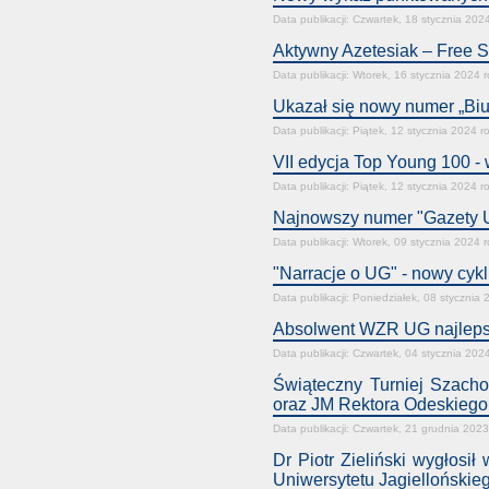
Data publikacji: Czwartek, 18 stycznia 202
Aktywny Azetesiak – Free S
Data publikacji: Wtorek, 16 stycznia 2024 
Ukazał się nowy numer „Bi
Data publikacji: Piątek, 12 stycznia 2024 r
VII edycja Top Young 100 -
Data publikacji: Piątek, 12 stycznia 2024 r
Najnowszy numer "Gazety U
Data publikacji: Wtorek, 09 stycznia 2024 
"Narracje o UG" - nowy cy
Data publikacji: Poniedziałek, 08 stycznia
Absolwent WZR UG najlep
Data publikacji: Czwartek, 04 stycznia 202
Świąteczny Turniej Szach
oraz JM Rektora Odeskiego 
Data publikacji: Czwartek, 21 grudnia 2023
Dr Piotr Zieliński wygło
Uniwersytetu Jagiellońskie