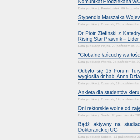
Komunikat Prodziekana ws. 
Data publikacji: Poniedziałek, 06 listopad
Stypendia Marszałka Wojewó
Data publikacji: Czwartek, 26 października
Dr Piotr Zieliński z Kated
Rising Star Prawnik – Lider 
Data publikacji: Piątek, 20 października 2
"Globalne łańcuchy wartośc
Data publikacji: Wtorek, 24 października 2
Odbyło się 15 Forum Turys
wygłosiła dr hab. Anna Dzia
Data publikacji: Czwartek, 19 października
Ankieta dla studentów kier
Data publikacji: Czwartek, 19 października
Dni rektorskie wolne od za
Data publikacji: Środa, 18 października 20
Bądź aktywny na studiac
Doktoranckiej UG
Data publikacji: Sobota, 14 października 