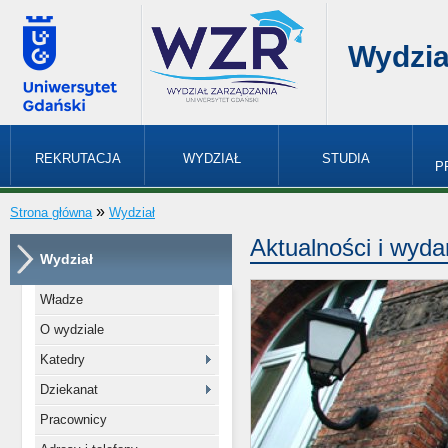
Wydzia
REKRUTACJA
WYDZIAŁ
STUDIA
P
»
Strona główna
Wydział
Aktualności i wyd
Wydział
Władze
O wydziale
Katedry
Dziekanat
Pracownicy