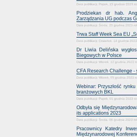
Data publikacji: Piątek, 15 grudnia 2023 r
Prodziekan dr hab. Ange
Zarządzania UG podczas G
Data publikacji: Środa, 20 grudnia 2023 ro
Trwa Staff Week Sea EU „S
Data publikacji: Czwartek, 14 grudnia 2023
Dr Liwia Delińska wygłos
Biegowych w Polsce
Data publikacji: Wtorek, 12 grudnia 2023 r
CFA Research Challenge - s
Data publikacji: Wtorek, 05 grudnia 2023 r
Webinar: Przyszłość rynku
branżowych BKL
Data publikacji: Piątek, 01 grudnia 2023 r
Odbyła się Międzynarodowa
its applications 2023
Data publikacji: Środa, 06 grudnia 2023 ro
Pracownicy Katedry Inwes
Międzynarodowej Konferen