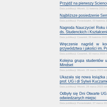
Przyjdź na pierwszy Scien
Data publikacji: Wtorek, 11 kwietnia 2023 
Najbliższe posiedzenie Sen
Data publikacji: Poniedziałek, 03 kwietnia
Nagroda Nauczyciel Roku i
ds. Studenckich i Kształcen
Data publikacji: Czwartek, 06 kwietnia 202
Wręczenie nagród w kon
przywództwa i jakości im. P
Data publikacji: Czwartek, 30 marca 2023 
Kolejna grupa studentów uz
Mindset
Data publikacji: Wtorek, 28 marca 2023 ro
Ukazała się nowa książka 
prof. UG i dr Sylwii Kuczam
Data publikacji: Wtorek, 28 marca 2023 ro
Odbyły się Dni Otwarte UG.
odwiedzanych miejsc
Data publikacji: Poniedziałek, 27 marca 20