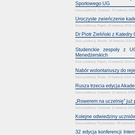
Sportowego UG
Data publikacji: Czwartek, 25 kwietnia 202
Uroczyste zwieńczenie kad
Data publikacji: Piątek, 26 kwietnia 2024 r
Dr Piotr Zieliński z Kated
Data publikacji: Wtorek, 16 kwietnia 2024 
Studenckie zespoły z UG
Menedżerskich
Data publikacji: Piątek, 12 kwietnia 2024 r
Nabór wolontariuszy do rej
Data publikacji: Środa, 10 kwietnia 2024 r
Rusza trzecia edycja Akad
Data publikacji: Czwartek, 11 kwietnia 202
„Rowerem na uczelnię” już p
Data publikacji: Czwartek, 11 kwietnia 202
Kolejne odwiedziny uczniów
Data publikacji: Poniedziałek, 08 kwietnia
32 edycja konferencji Inte