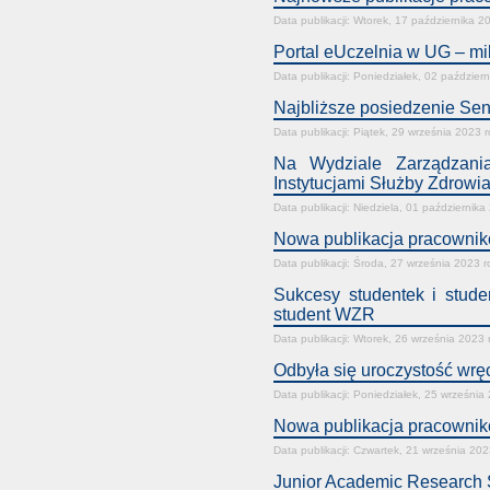
Data publikacji: Wtorek, 17 października 2
Portal eUczelnia w UG – mi
Data publikacji: Poniedziałek, 02 paździer
Najbliższe posiedzenie Sen
Data publikacji: Piątek, 29 września 2023 
Na Wydziale Zarządzani
Instytucjami Służby Zdrowi
Data publikacji: Niedziela, 01 października
Nowa publikacja pracownikó
Data publikacji: Środa, 27 września 2023 r
Sukcesy studentek i stud
student WZR
Data publikacji: Wtorek, 26 września 2023 
Odbyła się uroczystość wr
Data publikacji: Poniedziałek, 25 września
Nowa publikacja pracownik
Data publikacji: Czwartek, 21 września 202
Junior Academic Research 