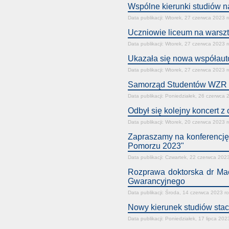
Wspólne kierunki studiów n
Data publikacji: Wtorek, 27 czerwca 2023 
Uczniowie liceum na warszt
Data publikacji: Wtorek, 27 czerwca 2023 
Ukazała się nowa współautor
Data publikacji: Wtorek, 27 czerwca 2023 
Samorząd Studentów WZR z
Data publikacji: Poniedziałek, 26 czerwca 
Odbył się kolejny koncert z
Data publikacji: Wtorek, 20 czerwca 2023 
Zapraszamy na konferencję
Pomorzu 2023"
Data publikacji: Czwartek, 22 czerwca 202
Rozprawa doktorska dr M
Gwarancyjnego
Data publikacji: Środa, 14 czerwca 2023 r
Nowy kierunek studiów stacj
Data publikacji: Poniedziałek, 17 lipca 202