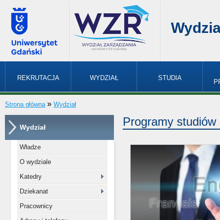
Wydzia
REKRUTACJA
WYDZIAŁ
STUDIA
P
»
Strona główna
Wydział
Programy studiów
Wydział
Władze
O wydziale
Katedry
Dziekanat
Pracownicy