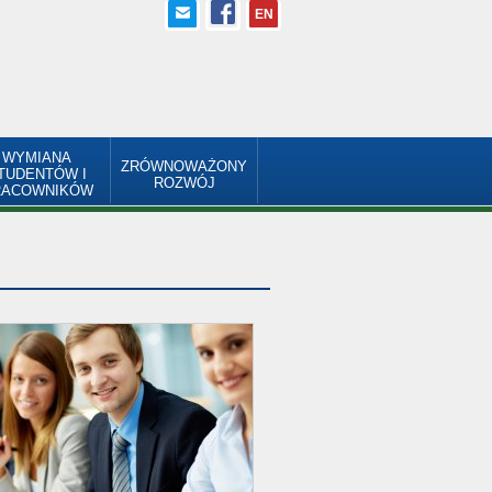
EN
WYMIANA
ZRÓWNOWAŻONY
TUDENTÓW I
ROZWÓJ
RACOWNIKÓW