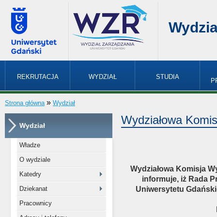
Wydzia
REKRUTACJA
WYDZIAŁ
STUDIA
P
»
Strona główna
Wydział
Wydziałowa Komi
Wydział
Władze
O wydziale
Wydziałowa Komisja Wy
Katedry
informuje, iż Rada 
Dziekanat
Uniwersytetu Gdańskie
Pracownicy