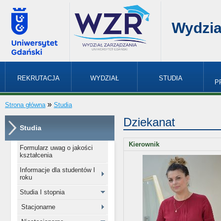
Wydzia
REKRUTACJA
WYDZIAŁ
STUDIA
P
»
Strona główna
Studia
Dziekanat
Studia
Kierownik
Formularz uwag o jakości
kształcenia
Informacje dla studentów I
roku
Studia I stopnia
Stacjonarne