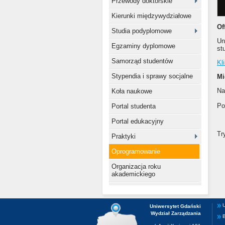
Przewody doktorskie
Kierunki międzywydziałowe
Of
Studia podyplomowe
Un
Egzaminy dyplomowe
st
Samorząd studentów
Kl
Stypendia i sprawy socjalne
Mi
Na
Koła naukowe
Po
Portal studenta
Portal edukacyjny
Tr
Praktyki
Oprogramowanie
Organizacja roku
akademickiego
U
Uniwersytet Gdański
Wydział Zarządzania
B