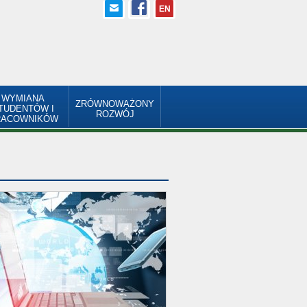
EN
WYMIANA
ZRÓWNOWAŻONY
TUDENTÓW I
ROZWÓJ
RACOWNIKÓW