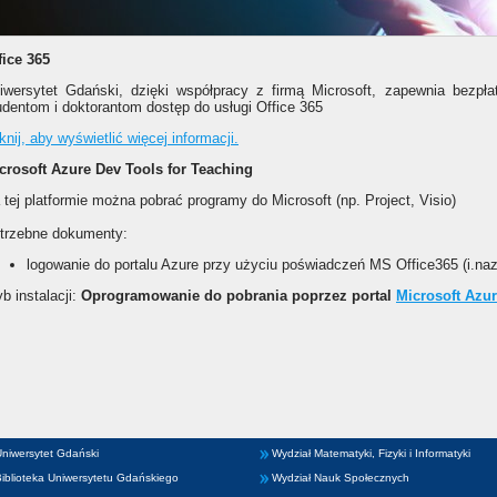
fice 365
iwersytet Gdański, dzięki współpracy z firmą Microsoft, zapewnia bezpł
udentom i doktorantom dostęp do usługi Office 365
iknij, aby wyświetlić więcej informacji.
crosoft Azure Dev Tools for Teaching
 tej platformie można pobrać programy do Microsoft (np. Project, Visio)
trzebne dokumenty:
logowanie do portalu Azure przy użyciu poświadczeń MS Office365 (i.n
yb instalacji:
Oprogramowanie do pobrania poprzez portal
Microsoft Azur
niwersytet Gdański
Wydział Matematyki, Fizyki i Informatyki
iblioteka Uniwersytetu Gdańskiego
Wydział Nauk Społecznych