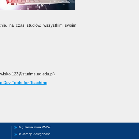
atnie, na czas studiów, wszystkim swoim
azwisko.123@studms.ug.edu.pl)
e Dev Tools for Teaching
Regulamin stron WWW
Deklaracja dostępnośc