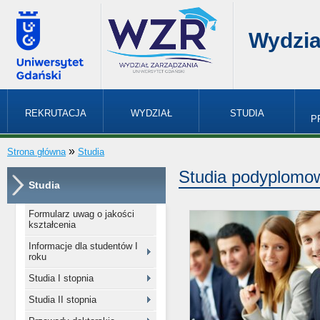
Wydzia
REKRUTACJA
WYDZIAŁ
STUDIA
P
»
Strona główna
Studia
Studia podyplomo
Studia
Formularz uwag o jakości
kształcenia
Informacje dla studentów I
roku
Studia I stopnia
Studia II stopnia