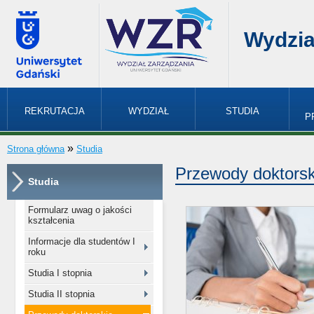
Wydzia
REKRUTACJA
WYDZIAŁ
STUDIA
P
»
Strona główna
Studia
Przewody doktorsk
Studia
Formularz uwag o jakości
kształcenia
Informacje dla studentów I
roku
Studia I stopnia
Studia II stopnia