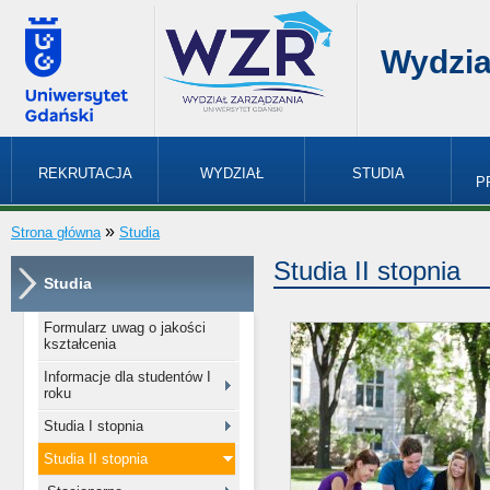
Wydzia
REKRUTACJA
WYDZIAŁ
STUDIA
P
»
Strona główna
Studia
Studia II stopnia
Studia
Formularz uwag o jakości
kształcenia
Informacje dla studentów I
roku
Studia I stopnia
Studia II stopnia