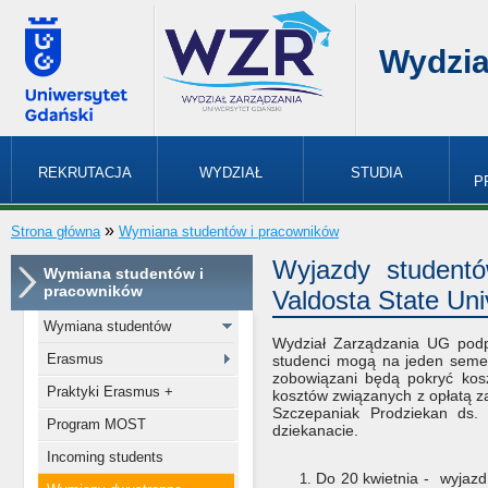
Wydzia
REKRUTACJA
WYDZIAŁ
STUDIA
P
»
Strona główna
Wymiana studentów i pracowników
Wyjazdy student
Wymiana studentów i
pracowników
Valdosta State Uni
Wymiana studentów
Wydział Zarządzania UG podp
Erasmus
studenci mogą na jeden semest
zobowiązani będą pokryć kos
Praktyki Erasmus +
kosztów związanych z opłatą za
Szczepaniak Prodziekan ds.
Program MOST
dziekanacie.
Incoming students
Do 20 kwietnia - wyjazd