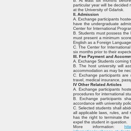
B. At least six months befor
particular year will be decided
at the University of Gdańsk.
II. Admission
A. Exchange participants hosted 
have the undergraduate admiss
Center for International Progra
B. Students must possess the l
must present a minimum score 
English as a Foreign Language) 
C. The Center for Internationa
six months prior to their expect
III. Fee Payment and Accom
A. Exchange Students coming to
B. The host university will as
accommodation as may be neces
C. Exchange participants are r
travel, medical insurance, pass
IV Other Related Articles
A. Exchange participants hoste
procedures for international st
B. Exchange participants shal
accordance with university pol
C. Selected students shall abid
all applicable laws, rules, and 
has the right to terminate the
expel the student in question.
More information:
htt