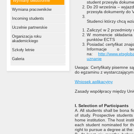
Wymiany dwustronne
student przesyła dokume
Do 20 września – wyjazd 
Wymiana pracowników
przesyła dokumenty do V
Incoming students
Studenci którzy chcą wzi
Uczelnie partnerskie
Zaliczyć w 2 przedmioty
W momencie składania 
Organizacja roku
punktów ECTS
akademickiego
Posiadać certyfikat znaj
Informacje o t
Szkoły letnie
na:
http://www.etsglo
uznanie
Galeria
Uwaga: Certyfikaty pisemne są
do egzaminu z wystarczającym
Wniosek aplikacyjny
Zasady współpracy między Uni
I. Selection of Participants
A. All students shall be bona 
of study. Prospective students 
home institution. The host insti
each student nominated for th
right to pursue a degree at the h