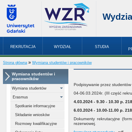
Wydzia
REKRUTACJA
WYDZIAŁ
STUDIA
P
»
Strona główna
Wymiana studentów i pracowników
Wymiana studentów i
pracowników
Podpisywanie przez studentów 
Wymiana studentów
04-06.03.2024r. (III część rekru
Erasmus
4.03.2024 - 9.30 - 10.30 p. 21
Spotkanie informacyjne
6.03.2024 - 10.00-11.00 p. 218
Składanie wniosków
Dokumenty rekrutacyjne (formu
rezerwowej.
Rozmowy kwalifikacyjne