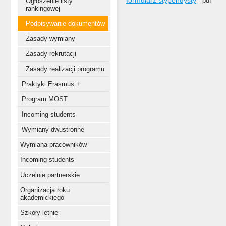
formularz stypendysty
- pdf
Ogłoszenie listy
rankingowej
Podpisywanie dokumentów
Zasady wymiany
Zasady rekrutacji
Zasady realizacji programu
Praktyki Erasmus +
Program MOST
Incoming students
Wymiany dwustronne
Wymiana pracowników
Incoming students
Uczelnie partnerskie
Organizacja roku
akademickiego
Szkoły letnie