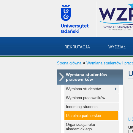
REKRUTACJA
WYDZIAŁ
»
Strona główna
Wymiana studentów i prac
U
Wymiana studentów i
pracowników
Wymiana studentów
Wymiana pracowników
Incoming students
Uczelnie partnerskie
LI
Organizacja roku
U
akademickiego
LI