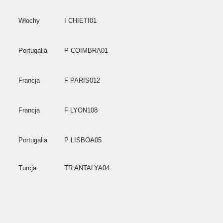
Włochy
I CHIETI01
Portugalia
P COIMBRA01
Francja
F PARIS012
Francja
F LYON108
Portugalia
P LISBOA05
Turcja
TR ANTALYA04