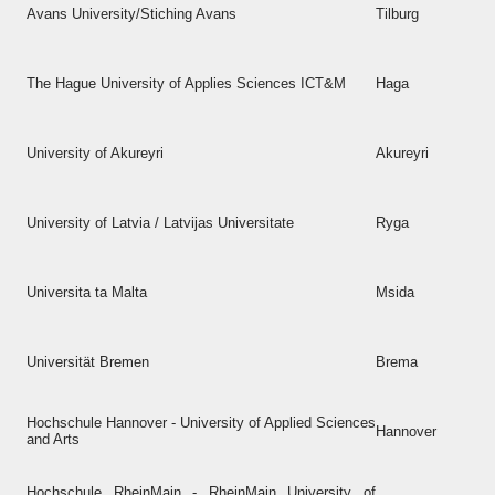
Avans University/Stiching Avans
Tilburg
The Hague University of Applies Sciences ICT&M
Haga
University of Akureyri
Akureyri
University of Latvia / Latvijas Universitate
Ryga
Universita ta Malta
Msida
Universität Bremen
Brema
Hochschule Hannover - University of Applied Sciences
Hannover
and Arts
Hochschule RheinMain - RheinMain University of