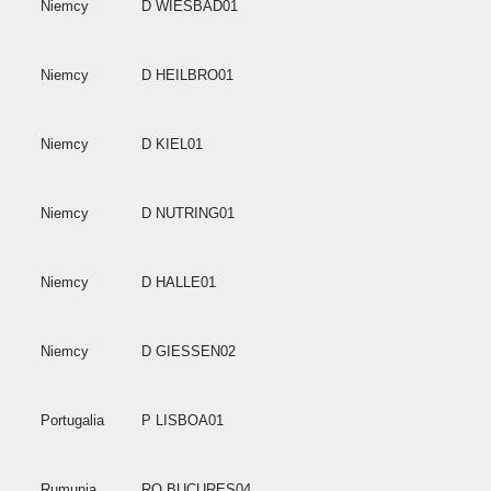
Niemcy
D WIESBAD01
Niemcy
D HEILBRO01
Niemcy
D KIEL01
Niemcy
D NUTRING01
Niemcy
D HALLE01
Niemcy
D GIESSEN02
Portugalia
P LISBOA01
Rumunia
RO BUCURES04