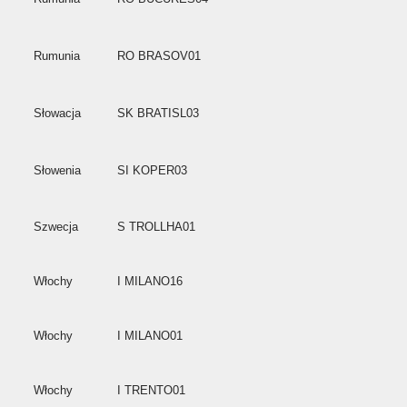
Rumunia
RO BRASOV01
Słowacja
SK BRATISL03
Słowenia
SI KOPER03
Szwecja
S TROLLHA01
Włochy
I MILANO16
Włochy
I MILANO01
Włochy
I TRENTO01