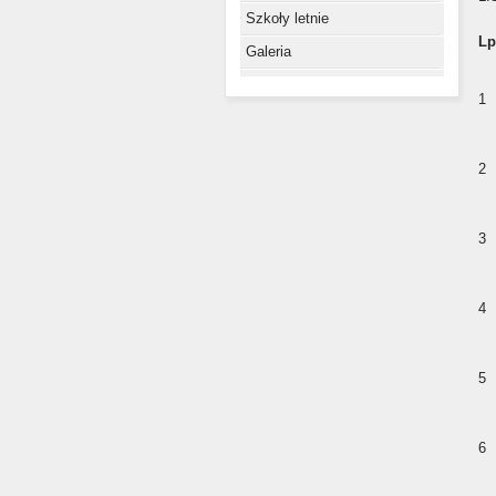
Szkoły letnie
Lp
Galeria
1
2
3
4
5
6