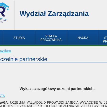
Wydział Zarządzania
STREFA
STUDIA
NAUKA
S
PRACOWNIKA
P
owników
czelnie partnerskie
Wykaz szczegółowy uczelni partnerskich:
STA
WAGA:
UCZELNIA VALLADOLID PROWADZI ZAJĘCIA WYŁĄCZNIE W J
ŚCIE JEST JĘZYK ANGIELSKI, JEDNAK UCZELNIA SIĘ Z TEGO WYCOFAŁ