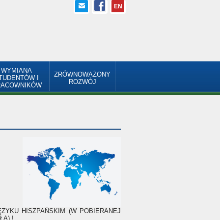
EN
WYMIANA
ZRÓWNOWAŻONY
TUDENTÓW I
ROZWÓJ
RACOWNIKÓW
ĘZYKU HISZPAŃSKIM (W POBIERANEJ
A) !