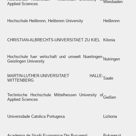
Wiesbaden
Applied Sciences
Hochschule Heilbronn, Helibronn University
Heilbronn
CHRISTIAN-ALBRECHTS-UNIVERSITAET ZU KIEL
Kilonia
Hochschule fuer wirtschaft und umwelt Nuertingen-
Nutringen
Geislingen University
MARTIN-LUTHER-UNIVERSITAET HALLE-
Saale
WITTENBERG
Technische Hochschule Mittelhessen University of
Gießen
Applied Sciences
Universidade Catolica Portugesa
Lizbona
Academia de Studii Economice Din Bucuresti
Bukareszt