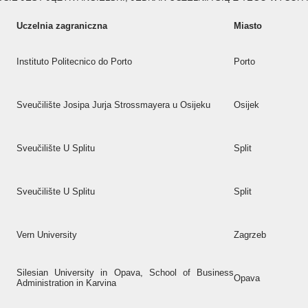
Uczelnia zagraniczna
Miasto
Instituto Politecnico do Porto
Porto
Sveučilište Josipa Jurja Strossmayera u Osijeku
Osijek
Sveučilište U Splitu
Split
Sveučilište U Splitu
Split
Vern University
Zagrzeb
Silesian University in Opava, School of Business
Opava
Administration in Karvina