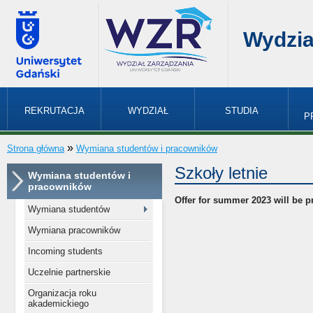
Wydzia
REKRUTACJA
WYDZIAŁ
STUDIA
P
»
Strona główna
Wymiana studentów i pracowników
Szkoły letnie
Wymiana studentów i
pracowników
Offer for summer 2023 will be p
Wymiana studentów
Wymiana pracowników
Incoming students
Uczelnie partnerskie
Organizacja roku
akademickiego