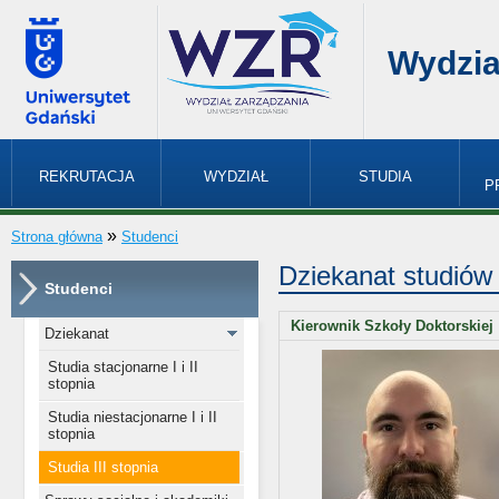
Wydzia
REKRUTACJA
WYDZIAŁ
STUDIA
P
»
Strona główna
Studenci
Dziekanat studiów 
Studenci
Kierownik Szkoły Doktorskiej
Dziekanat
Studia stacjonarne I i II
stopnia
Studia niestacjonarne I i II
stopnia
Studia III stopnia