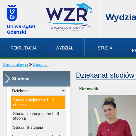
Wydzia
REKRUTACJA
WYDZIAŁ
STUDIA
P
»
Strona główna
Studenci
Dziekanat studiów
Studenci
Kierownik
Dziekanat
Studia stacjonarne I i II
stopnia
Studia niestacjonarne I i II
stopnia
Studia III stopnia