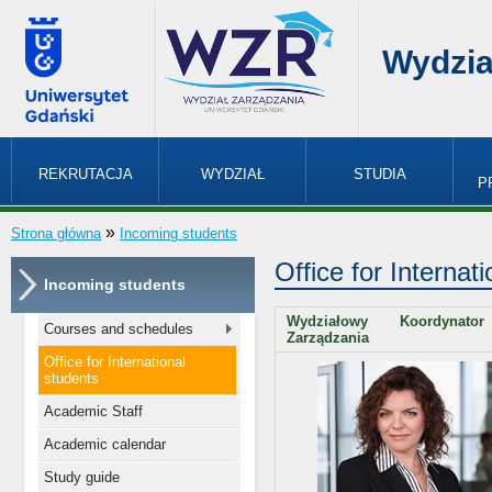
Wydzia
REKRUTACJA
WYDZIAŁ
STUDIA
P
»
Strona główna
Incoming students
Office for Internat
Incoming students
Wydziałowy Koordynat
Courses and schedules
Zarządzania
Office for International
students
Academic Staff
Academic calendar
Study guide