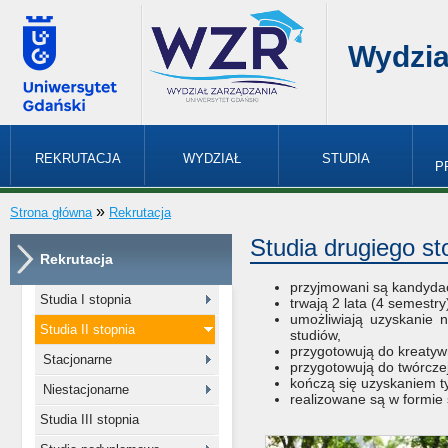
Wydzia
REKRUTACJA
WYDZIAŁ
STUDIA
P
»
Strona główna
Rekrutacja
Studia drugiego st
Rekrutacja
przyjmowani są kandydaci
Studia I stopnia
trwają 2 lata (4 semestry
umożliwiają uzyskanie 
Studia II stopnia
studiów,
przygotowują do kreatyw
Stacjonarne
przygotowują do twórcze
kończą się uzyskaniem ty
Niestacjonarne
realizowane są w formie s
Studia III stopnia