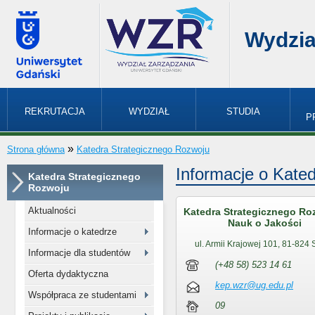
Wydzia
REKRUTACJA
WYDZIAŁ
STUDIA
P
»
Strona główna
Katedra Strategicznego Rozwoju
Informacje o Kate
Katedra Strategicznego
Rozwoju
Aktualności
Katedra Strategicznego Ro
Nauk o Jakości
Informacje o katedrze
ul. Armii Krajowej 101, 81-824 
Informacje dla studentów
(+48 58) 523 14 61
Oferta dydaktyczna
kep.wzr@ug.edu.pl
Współpraca ze studentami
09