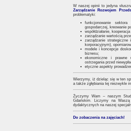
W naszej opinii to jedyna słusz
Zarządzanie Rozwojem Przeds
problematyki:
funkcjonowanie sektora 
gospodarczej, kreowanie p
współdziałanie, kooperacja 
zarządzanie wartością prze
zarządzanie strategiczne i
korporacyjnym), opomiarowa
modele i koncepcje doskon
biznesu;
ekonomiczne i prawne uw
ostrzegania przed niewypła
etyczne aspekty prowadzeni
Wierzymy, iż dzieląc się w ten 
a także zgłębiania tej niezwykle 
Życzymy Wam – naszym Studento
Gdańskim. Liczymy na Waszą a
dydaktycznych na naszej specjal
Do zobaczenia na zajęciach!