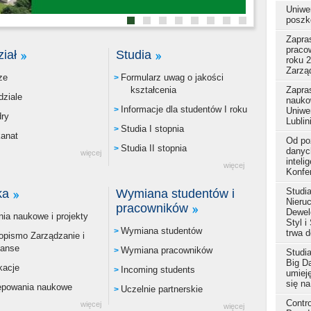
Uniwe
poszk
Zapra
praco
iał
Studia
roku 
Zarzą
ze
Formularz uwag o jakości
Zapra
kształcenia
ziale
nauko
Informacje dla studentów I roku
Uniwer
dry
Lublin
Studia I stopnia
kanat
Od po
Studia II stopnia
danyc
więcej
inteli
więcej
Konfe
Studi
ka
Wymiana studentów i
Nieru
pracowników
Dewel
ia naukowe i projekty
Styl i
Wymiana studentów
trwa d
opismo Zarządzanie i
nanse
Wymiana pracowników
Studi
Big D
kacje
Incoming students
umieję
się na
ępowania naukowe
Uczelnie partnerskie
Contro
więcej
więcej