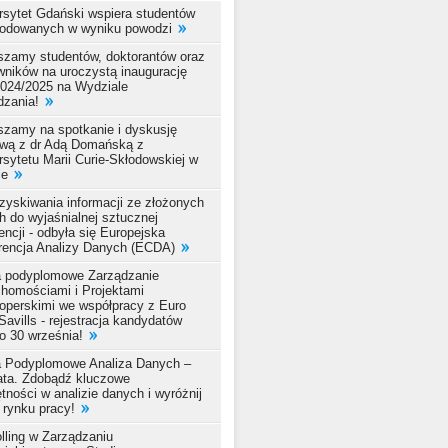
rsytet Gdański wspiera studentów
odowanych w wyniku powodzi
szamy studentów, doktorantów oraz
wników na uroczystą inaugurację
2024/2025 na Wydziale
dzania!
szamy na spotkanie i dyskusję
wą z dr Adą Domańską z
sytetu Marii Curie-Skłodowskiej w
ie
zyskiwania informacji ze złożonych
h do wyjaśnialnej sztucznej
gencji - odbyła się Europejska
rencja Analizy Danych (ECDA)
a podyplomowe Zarządzanie
chomościami i Projektami
operskimi we współpracy z Euro
 Savills - rejestracja kandydatów
o 30 września!
a Podyplomowe Analiza Danych –
ata. Zdobądź kluczowe
tności w analizie danych i wyróżnij
 rynku pracy!
lling w Zarządzaniu