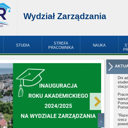
Wydział Zarządzania
STREFA
STUDIA
NAUKA
S
PRACOWNIKA
P
AKTU
Dni a
studen
stacj
Praco
warsz
Pomor
Pomor
"Raze
rzecz
.
powod