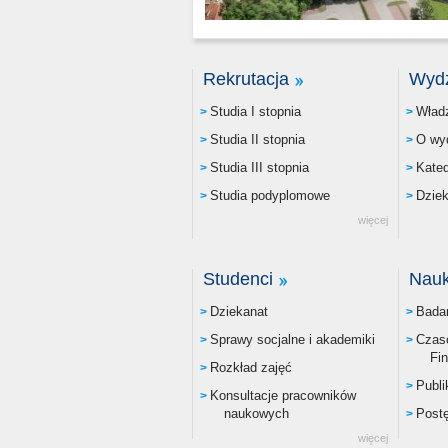
Rekrutacja
Wydz
Studia I stopnia
Wład
Studia II stopnia
O wyd
Studia III stopnia
Kate
Studia podyplomowe
Dzie
więcej
Studenci
Nau
Dziekanat
Badan
Sprawy socjalne i akademiki
Czas
Fi
Rozkład zajęć
Publi
Konsultacje pracowników
naukowych
Post
więcej