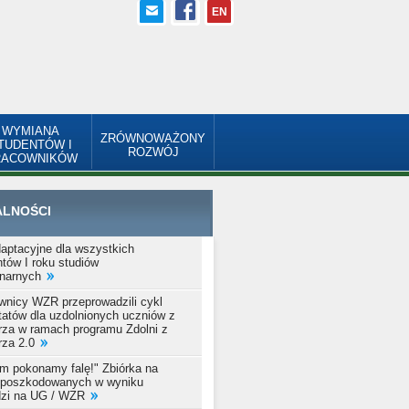
EN
WYMIANA
ZRÓWNOWAŻONY
TUDENTÓW I
ROZWÓJ
RACOWNIKÓW
ALNOŚCI
daptacyjne dla wszystkich
tów I roku studiów
onarnych
wnicy WZR przeprowadzili cykl
tatów dla uzdolnionych uczniów z
za w ramach programu Zdolni z
za 2.0
m pokonamy falę!" Zbiórka na
 poszkodowanych w wyniku
zi na UG / WZR