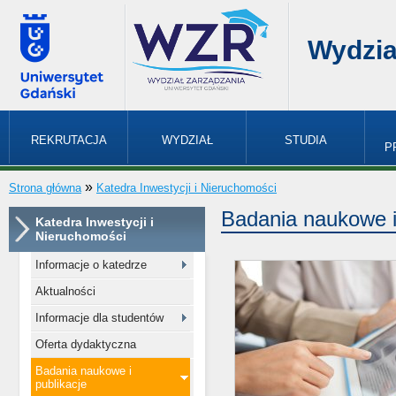
Wydzia
REKRUTACJA
WYDZIAŁ
STUDIA
P
»
Strona główna
Katedra Inwestycji i Nieruchomości
Badania naukowe i
Katedra Inwestycji i
Nieruchomości
Informacje o katedrze
Aktualności
Informacje dla studentów
Oferta dydaktyczna
Badania naukowe i
publikacje