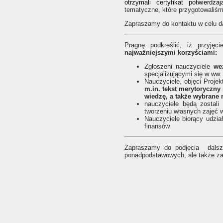
otrzymali certyfikat potwierdz
tematyczne, które przygotowaliś
Zapraszamy do kontaktu w celu da
Pragnę podkreślić, iż przyję
najważniejszymi korzyściami:
Zgłoszeni nauczyciele
we
specjalizującymi się w ww
Nauczyciele, objęci Proje
m.in. tekst merytoryczny
wiedzę, a także wybrane 
nauczyciele będą zostali
tworzeniu własnych zajęć w
Nauczyciele biorący udzia
finansów
Zapraszamy do podjęcia dalsze
ponadpodstawowych, ale także z