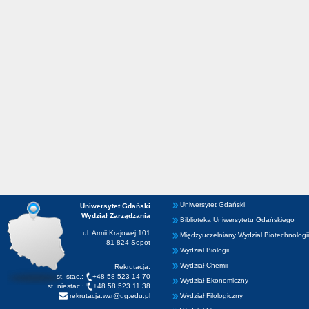
Uniwersytet Gdański
Uniwersytet Gdański
Wydział Zarządzania
Biblioteka Uniwersytetu Gdańskiego
ul. Armii Krajowej 101
Międzyuczelniany Wydział Biotechnologii
81-824 Sopot
Wydział Biologii
Wydział Chemii
Rekrutacja:
st. stac.:
+48 58 523 14 70
Wydział Ekonomiczny
st. niestac.:
+48 58 523 11 38
rekrutacja.wzr@ug.edu.pl
Wydział Filologiczny