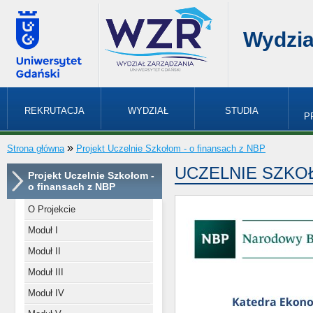
Wydzia
REKRUTACJA
WYDZIAŁ
STUDIA
P
»
Strona główna
Projekt Uczelnie Szkołom - o finansach z NBP
UCZELNIE SZKOŁ
Projekt Uczelnie Szkołom -
o finansach z NBP
O Projekcie
Moduł I
Moduł II
Moduł III
Moduł IV