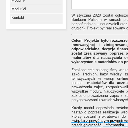
Moduł V
Moduł VI
W styczniu 2020 został ogłosz
Kontakt
Bankiem Polskim w ramach prog
bezpośrednich – nauczycieli oraz
drugich). Projekt był realizowany 
Celem Projektu było rozszerze
innowacyjnej i zintegrowan
odpowiedzialne decyzje finan
został zrealizowany poprzez 
materiałów dla nauczyciela o
wykorzystanie materiałów do pr
Założone cele osiągnęliśmy w szc
szkół średnich, bazy wiedzy, z
tematycznych w wersji on-li
postaci:
materiałów dla uczni
prowadzenia zajęć, zorganizowa
wszystkie moduły. Nauczyciele bi
zakresie prowadzenia zajęć z z
przygotowywaniu swoich własnych 
Każdy moduł odpowiada treściom
nastąpiło poprzez realizację w
którzy zostanli zrekrutowani d
związku z powyższym przygotowali
przedsiębiorczość, informatyka 