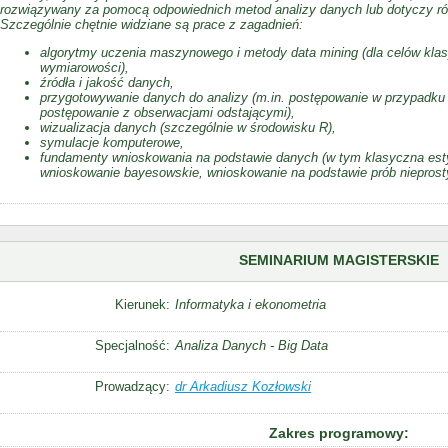
rozwiązywany za pomocą odpowiednich metod analizy danych lub dotyczy r
Szczególnie chętnie widziane są prace z zagadnień:
algorytmy uczenia maszynowego i metody data mining (dla celów klasyfi
wymiarowości),
źródła i jakość danych,
przygotowywanie danych do analizy (m.in. postępowanie w przypadku
postępowanie z obserwacjami odstającymi),
wizualizacja danych (szczególnie w środowisku R),
symulacje komputerowe,
fundamenty wnioskowania na podstawie danych (w tym klasyczna estym
wnioskowanie bayesowskie, wnioskowanie na podstawie prób nieprost
SEMINARIUM MAGISTERSKIE
Kierunek:
Informatyka i ekonometria
Specjalność:
Analiza Danych - Big Data
Prowadzący:
dr Arkadiusz Kozłowski
Zakres programowy: