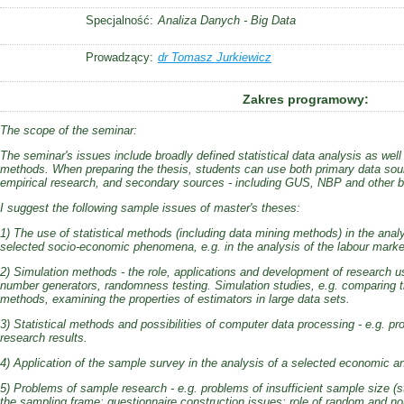
Specjalność:
Analiza Danych - Big Data
Prowadzący:
dr Tomasz Jurkiewicz
Zakres programowy:
The scope of the seminar:
The seminar's issues include broadly defined statistical data analysis as we
methods. When preparing the thesis, students can use both primary data sourc
empirical research, and secondary sources - including GUS, NBP and other bu
I suggest the following sample issues of master's theses:
1) The use of statistical methods (including data mining methods) in the anal
selected socio-economic phenomena, e.g. in the analysis of the labour marke
2) Simulation methods - the role, applications and development of research
number generators, randomness testing. Simulation studies, e.g. comparing th
methods, examining the properties of estimators in large data sets.
3) Statistical methods and possibilities of computer data processing - e.g. pr
research results.
4) Application of the sample survey in the analysis of a selected economic 
5) Problems of sample research - e.g. problems of insufficient sample size (st
the sampling frame; questionnaire construction issues; role of random and no