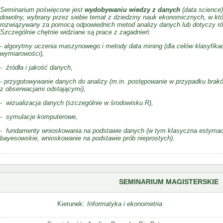
Seminarium poświęcone jest
wydobywaniu wiedzy z danych
(
data science
dowolny, wybrany przez siebie temat z dziedziny nauk ekonomicznych, w kt
rozwiązywany za pomocą odpowiednich metod analizy danych lub dotyczy r
Szczególnie chętnie widziane są prace z zagadnień:
- algorytmy uczenia maszynowego i metody data mining (dla celów klasyfikacji
wymiarowości),
- źródła i jakość danych,
- przygotowywanie danych do analizy (m.in. postępowanie w przypadku brak
z obserwacjami odstającymi),
- wizualizacja danych (szczególnie w środowisku R),
- symulacje komputerowe,
- fundamenty wnioskowania na podstawie danych (w tym klasyczna estymacja
bayesowskie, wnioskowanie na podstawie prób nieprostych).
SEMINARIUM MAGISTERSKIE
Kierunek:
Informatyka i ekonometria