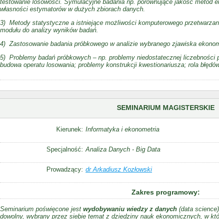
testowanie losowości. Symulacyjne badania np. porównujące jakość metod ek
własności estymatorów w dużych zbiorach danych.
3) Metody statystyczne a istniejące możliwości komputerowego przetwarzan
modułu do analizy wyników badań.
4) Zastosowanie badania próbkowego w analizie wybranego zjawiska ekono
5) Problemy badań próbkowych – np. problemy niedostatecznej liczebności 
budowa operatu losowania; problemy konstrukcji kwestionariusza; rola błędó
SEMINARIUM MAGISTERSKIE
Kierunek:
Informatyka i ekonometria
Specjalność:
Analiza Danych - Big Data
Prowadzący:
dr Arkadiusz Kozłowski
Zakres programowy:
Seminarium poświęcone jest
wydobywaniu wiedzy z danych
(
data science
dowolny, wybrany przez siebie temat z dziedziny nauk ekonomicznych, w kt