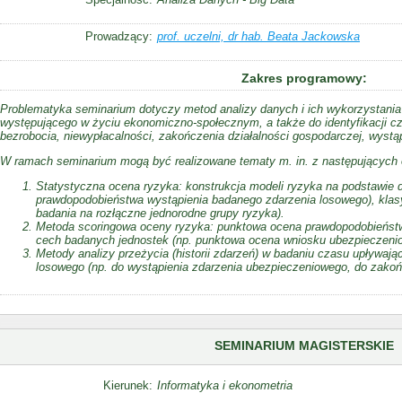
Prowadzący:
prof. uczelni, dr hab. Beata Jackowska
Zakres programowy:
Problematyka seminarium dotyczy metod analizy danych i ich wykorzystani
występującego w życiu ekonomiczno-społecznym, a także do identyfikacji c
bezrobocia, niewypłacalności, zakończenia działalności gospodarczej, wyst
W ramach seminarium mogą być realizowane tematy m. in. z następujących
Statystyczna ocena ryzyka: konstrukcja modeli ryzyka na podstawie
prawdopodobieństwa wystąpienia badanego zdarzenia losowego), klasy
badania na rozłączne jednorodne grupy ryzyka).
Metoda scoringowa oceny ryzyka: punktowa ocena prawdopodobieństw
cech badanych jednostek (np. punktowa ocena wniosku ubezpieczeni
Metody analizy przeżycia (historii zdarzeń) w badaniu czasu upływają
losowego (np. do wystąpienia zdarzenia ubezpieczeniowego, do zakońc
SEMINARIUM MAGISTERSKIE
Kierunek:
Informatyka i ekonometria