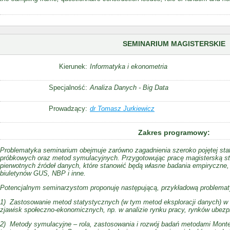
SEMINARIUM MAGISTERSKIE
Kierunek:
Informatyka i ekonometria
Specjalność:
Analiza Danych - Big Data
Prowadzący:
dr Tomasz Jurkiewicz
Zakres programowy:
Problematyka seminarium obejmuje zarówno zagadnienia szeroko pojętej stat
próbkowych oraz metod symulacyjnych. Przygotowując pracę magisterską s
pierwotnych źródeł danych, które stanowić będą własne badania empiryczne, j
biuletynów GUS, NBP i inne.
Potencjalnym seminarzystom proponuję następującą, przykładową problemat
1) Zastosowanie metod statystycznych (w tym metod eksploracji danych) w a
zjawisk społeczno-ekonomicznych, np. w analizie rynku pracy, rynków ubez
2) Metody symulacyjne – rola, zastosowania i rozwój badań metodami Monte 