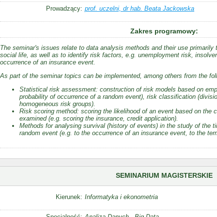
Prowadzący:
prof. uczelni, dr hab. Beata Jackowska
Zakres programowy:
The seminar's issues relate to data analysis methods and their use primarily
social life, as well as to identify risk factors, e.g. unemployment risk, insolv
occurrence of an insurance event.
As part of the seminar topics can be implemented, among others from the fol
Statistical risk assessment: construction of risk models based on empir
probability of occurrence of a random event), risk classification (divisio
homogeneous risk groups).
Risk scoring method: scoring the likelihood of an event based on the ch
examined (e.g. scoring the insurance, credit application).
Methods for analysing survival (history of events) in the study of the 
random event (e.g. to the occurrence of an insurance event, to the ter
SEMINARIUM MAGISTERSKIE
Kierunek:
Informatyka i ekonometria
Specjalność:
Analiza Danych - Big Data