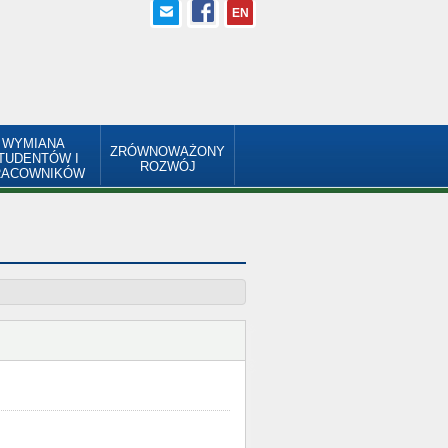
EN
WYMIANA
ZRÓWNOWAŻONY
TUDENTÓW I
ROZWÓJ
RACOWNIKÓW