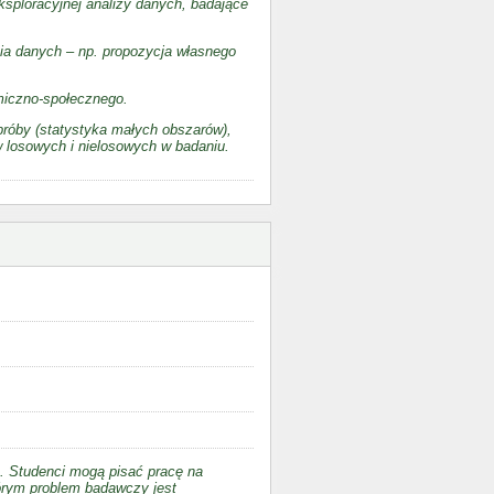
sploracyjnej analizy danych, badające
ia danych – np. propozycja własnego
miczno-społecznego.
próby (statystyka małych obszarów),
w losowych i nielosowych w badaniu.
). Studenci mogą pisać pracę na
órym problem badawczy jest