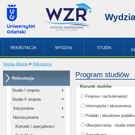
Wydzia
REKRUTACJA
WYDZIAŁ
STUDIA
P
»
Strona główna
Rekrutacja
Program studiów
Rekrutacja
Kierunki studiów
Studia I stopnia
Finanse i rachunkowość
Studia II stopnia
Informatyka i ekonometria
Stacjonarne
Podatki i doradztwo podatk
Niestacjonarne
Ubezpieczenia - studia inte
Kierunki i specjalności
Zarządzanie