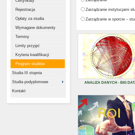
Certyfikaty
Rejestracja
Zarządzanie instytucjami sł
Opłaty za studia
Zarządzanie w sporcie – st
Wymagane dokumenty
Terminy
Limity przyjęć
Kryteria kwalifikacji
Program studiów
Studia III stopnia
Studia podyplomowe
ANALIZA DANYCH - BIG DAT
Kontakt