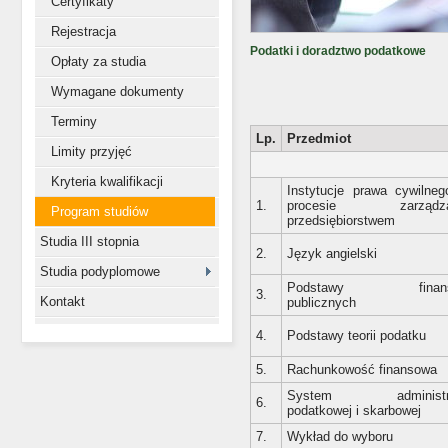
Certyfikaty
Rejestracja
Podatki i doradztwo podatkowe
Opłaty za studia
Wymagane dokumenty
Terminy
Lp.
Przedmiot
Limity przyjęć
Kryteria kwalifikacji
Instytucje prawa cywilne
1.
procesie zarządza
Program studiów
przedsiębiorstwem
Studia III stopnia
2.
Język angielski
Studia podyplomowe
Podstawy finan
3.
Kontakt
publicznych
4.
Podstawy teorii podatku
5.
Rachunkowość finansowa
System administra
6.
podatkowej i skarbowej
7.
Wykład do wyboru