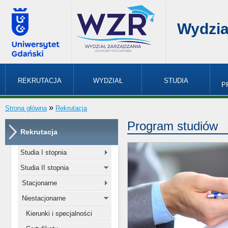
Wydzia
REKRUTACJA
WYDZIAŁ
STUDIA
P
»
Strona główna
Rekrutacja
Program studiów
Rekrutacja
Studia I stopnia
Studia II stopnia
Stacjonarne
Niestacjonarne
Kierunki i specjalności