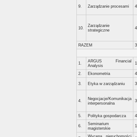
9.
Zarządzanie procesami
4
Zarządzanie
10.
4
strategiczne
RAZEM
3
ARGUS Financial
1.
1
Analysis
2.
Ekonometria
4
3.
Etyka w zarządzaniu
3
Negocjacje/Komunikacja
4.
3
interpersonalna
5.
Polityka gospodarcza
4
Seminarium
6.
1
magisterskie
Wycena nieruchomości