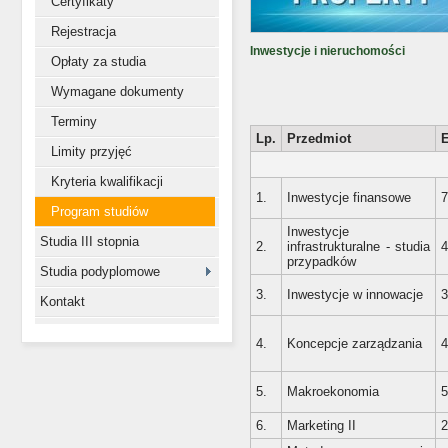
Certyfikaty
Rejestracja
Inwestycje i nieruchomości
Opłaty za studia
Wymagane dokumenty
Terminy
Lp.
Przedmiot
Limity przyjęć
Kryteria kwalifikacji
1.
Inwestycje finansowe
7
Program studiów
Inwestycje
Studia III stopnia
2.
infrastrukturalne - studia
4
przypadków
Studia podyplomowe
3.
Inwestycje w innowacje
3
Kontakt
4.
Koncepcje zarządzania
4
5.
Makroekonomia
5
6.
Marketing II
2