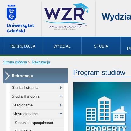
Wydzia
REKRUTACJA
WYDZIAŁ
STUDIA
P
»
Strona główna
Rekrutacja
Program studiów
Rekrutacja
Studia I stopnia
Studia II stopnia
Stacjonarne
Niestacjonarne
Kierunki i specjalności