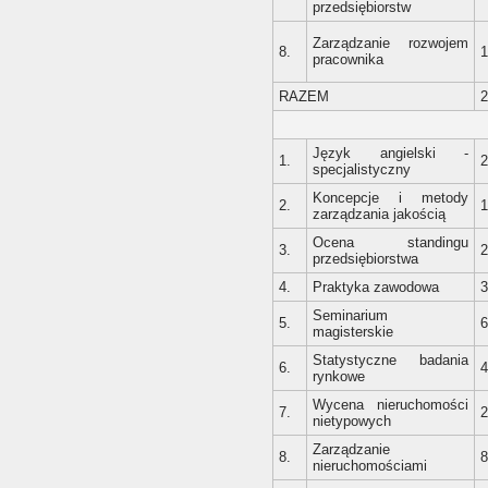
przedsiębiorstw
Zarządzanie rozwojem
8.
1
pracownika
RAZEM
2
Język angielski -
1.
2
specjalistyczny
Koncepcje i metody
2.
1
zarządzania jakością
Ocena standingu
3.
2
przedsiębiorstwa
4.
Praktyka zawodowa
3
Seminarium
5.
6
magisterskie
Statystyczne badania
6.
4
rynkowe
Wycena nieruchomości
7.
2
nietypowych
Zarządzanie
8.
8
nieruchomościami