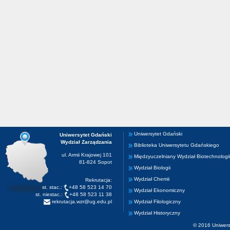
Uniwersytet Gdański
Uniwersytet Gdański
Wydział Zarządzania
Biblioteka Uniwersytetu Gdańskiego
ul. Armii Krajowej 101
Międzyuczelniany Wydział Biotechnologii
81-824 Sopot
Wydział Biologii
Wydział Chemii
Rekrutacja:
st. stac.:
+48 58 523 14 70
Wydział Ekonomiczny
st. niestac.:
+48 58 523 11 38
rekrutacja.wzr@ug.edu.pl
Wydział Filologiczny
Wydział Historyczny
© 2016 Uniwers