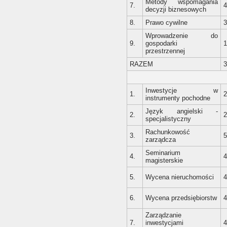
Metody wspomagania
7.
4
decyzji biznesowych
8.
Prawo cywilne
3
Wprowadzenie do
9.
gospodarki
1
przestrzennej
RAZEM
3
Inwestycje w
1.
2
instrumenty pochodne
Język angielski -
2.
2
specjalistyczny
Rachunkowość
3.
5
zarządcza
Seminarium
4.
4
magisterskie
5.
Wycena nieruchomości
4
6.
Wycena przedsiębiorstw
4
Zarządzanie
7.
inwestycjami
4