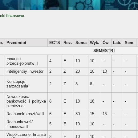
nki finansowe
p.
Przedmiot
ECTS
Roz.
Suma
Wyk.
Ćw.
Lab.
Sem.
SEMESTR I
Finanse
.
4
E
10
10
-
-
-
przedsiębiorstw II
.
Inteligentny Inwestor
2
Z
20
10
10
-
-
Koncepcje
.
2
Z
8
8
-
-
-
zarządzania
Nowoczesna
.
bankowość i polityka
8
E
18
18
-
-
-
pieniężna
.
Rachunek kosztów II
6
E
30
15
15
-
-
Rachunkowość
.
5
E
10
10
-
-
-
finansowa II
Współczesne finanse
.
3
E
10
10
-
-
-