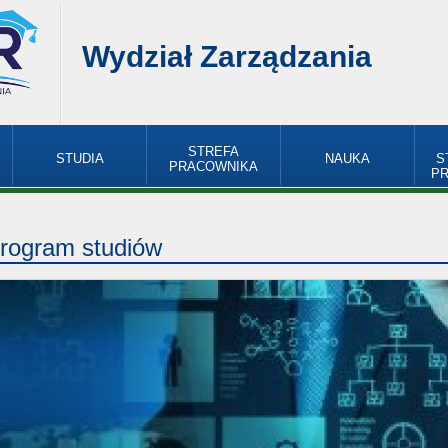
Wydział Zarządzania
STREFA
STUDIA
NAUKA
S
PRACOWNIKA
P
rogram studiów