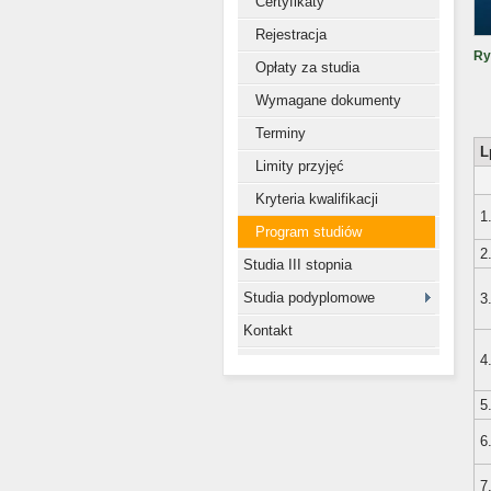
Certyfikaty
Rejestracja
Ry
Opłaty za studia
Wymagane dokumenty
Terminy
L
Limity przyjęć
Kryteria kwalifikacji
1
Program studiów
2
Studia III stopnia
Studia podyplomowe
3
Kontakt
4
5
6
7