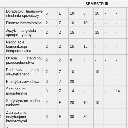
SEMESTR III
Doradztwo finansowe
.
5
E
18
8
10
-
-
i techniki sprzedaży
.
Finanse behawioralne
2
Z
10
10
-
-
-
Język angielski -
.
2
Z
15
-
15
-
-
specjalistyczny
Negocjacje /
.
komunikacja
2
Z
15
15
-
-
-
interpersonalna
Ocena standingu
.
2
Z
8
8
-
-
-
przedsiębiorstwa
Podstawy audytu
.
2
Z
10
-
10
-
-
wewnętrznego
.
Praktyka zawodowa
3
Z
20
-
-
-
-
Seminarium
.
6
Z
14
-
-
-
14
magisterskie
Statystyczne badania
.
2
E
20
10
10
-
-
rynkowe
Zarządzanie
0.
instytucjami
3
E
30
30
-
-
-
kredytowymi