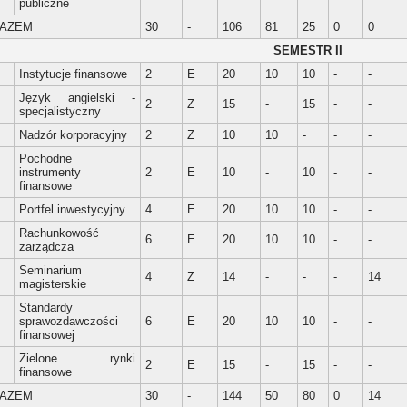
publiczne
AZEM
30
-
106
81
25
0
0
SEMESTR II
.
Instytucje finansowe
2
E
20
10
10
-
-
Język angielski -
.
2
Z
15
-
15
-
-
specjalistyczny
.
Nadzór korporacyjny
2
Z
10
10
-
-
-
Pochodne
.
instrumenty
2
E
10
-
10
-
-
finansowe
.
Portfel inwestycyjny
4
E
20
10
10
-
-
Rachunkowość
.
6
E
20
10
10
-
-
zarządcza
Seminarium
.
4
Z
14
-
-
-
14
magisterskie
Standardy
.
sprawozdawczości
6
E
20
10
10
-
-
finansowej
Zielone rynki
.
2
E
15
-
15
-
-
finansowe
AZEM
30
-
144
50
80
0
14