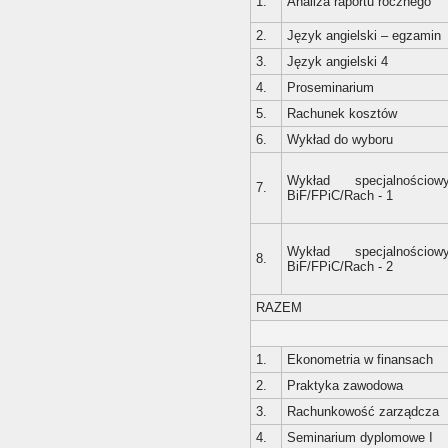
1.
Analiza raportu rocznego
2.
Język angielski – egzamin
3.
Język angielski 4
4.
Proseminarium
5.
Rachunek kosztów
6.
Wykład do wyboru
Wykład specjalnościow
7.
BiF/FPiC/Rach - 1
Wykład specjalnościow
8.
BiF/FPiC/Rach - 2
RAZEM
1.
Ekonometria w finansach
2.
Praktyka zawodowa
3.
Rachunkowość zarządcza
4.
Seminarium dyplomowe I