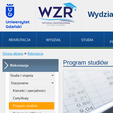
Wydzia
REKRUTACJA
WYDZIAŁ
STUDIA
P
»
Strona główna
Rekrutacja
Program studiów
Rekrutacja
Studia I stopnia
Stacjonarne
Kierunki i specjalności
Certyfikaty
Program studiów