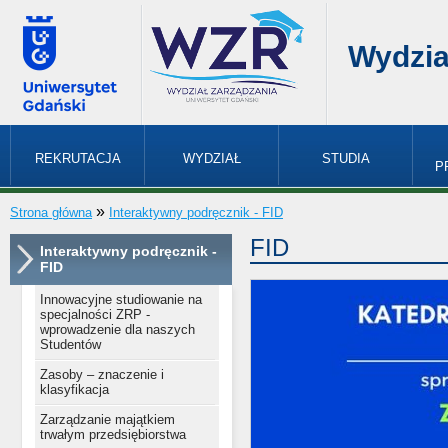
Wydzia
REKRUTACJA
WYDZIAŁ
STUDIA
P
»
Strona główna
Interaktywny podręcznik - FID
FID
Interaktywny podręcznik -
FID
Innowacyjne studiowanie na
specjalności ZRP -
wprowadzenie dla naszych
Studentów
Zasoby – znaczenie i
klasyfikacja
Zarządzanie majątkiem
trwałym przedsiębiorstwa