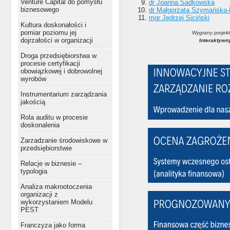
Venture Capital do pomysłu
dr Joanna Sadkowska
biznesowego
dr Małgorzata Szymańska-
mgr Jędrzej Siciński
Kultura doskonałości i
pomiar poziomu jej
Wygrany projekt
dojrzałości w organizacji
Interaktywn
Droga przedsiębiorstwa w
procesie certyfikacji
obowiązkowej i dobrowolnej
wyrobów
Instrumentarium zarządzania
jakością
Rola auditu w procesie
doskonalenia
Zarzadzanie środowiskowe w
przedsiębiorstwie
Relacje w biznesie –
typologia
Analiza makrootoczenia
organizacji z
wykorzystaniem Modelu
PEST
Franczyza jako forma