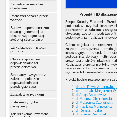
Zarządzanie majątkiem
obrotowym
Projekt FID dla Zes
Istota zarządzania przez
wartość
Zespół Katedry Ekonomiki Przeds
prof. nadzw., uzyskał finansowan
Budowa i operacjonalizacja
podręcznik z zakresu zarządza
strategii generalnej lub
utworzony został na podstawie §
obszarowej organizacji
podejmowania i realizacji innowac
złożonej strukturalnie
Celem projektu jest stworzenie
Etyka biznesu – istota i
zakresu zarządzania przedsięb
poziomy
innowacyjnych i autorskich stud
podręcznika, do bazy multimedia
Obszary społecznej
prezentacji, plików płaskich (
odpowiedzialności
Realizacja projektu nie tylko w
przedsiębiorstwa
nowoczesna formuła realizacji 
wydziałach Uniwersytetu Gdański
Standardy i wytyczne z
zakresu społecznej
Projekt będzie realizowany przez
odpowiedzialności
przedsiębiorstwa
dr hab. Paweł Antonowicz, 
prof. dr hab. Małgorzata W
Zarządzanie ryzykiem
dr Alicja Antonowicz
dr Mariusz Chmielewski
Instrumenty rynku
dr Marzenna Czerwińska
pieniężnego
dr inż. Ewa Malinowska
dr Renata Płoska
Jak przekonać inwestora
dr Joanna Próchniak